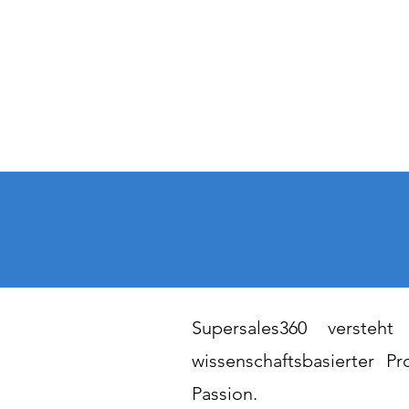
Supersales360
generate demand and grow your sales
Unternehmen
Angebot
Supersales360 versteht
wissenschaftsbasierter 
Passion.