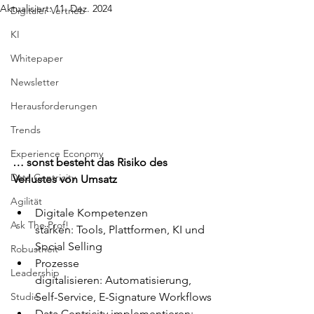
Aktualisiert:
11. Dez. 2024
Digitaler Vertrieb
KI
Whitepaper
Newsletter
Herausforderungen
Trends
Experience Economy
… sonst besteht das Risiko des 
Data Centricity
Verlustes von Umsatz
Agilität
Digitale Kompetenzen 
Ask The Prof!
stärken: Tools, Plattformen, KI und 
Social Selling
Robustheit
Prozesse 
Leadership
digitalisieren: Automatisierung, 
Self-Service, E-Signature Workflows
Studie
Data Centricity implementieren: 