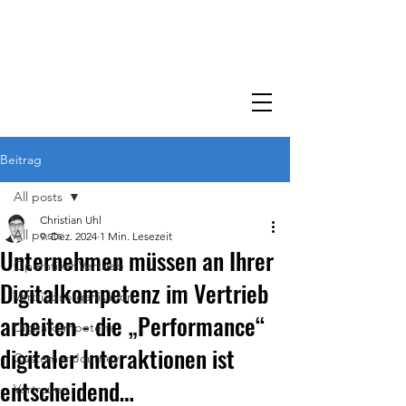
Supersales360
generate demand and grow your sales
Info-Call
Beitrag
All posts
Christian Uhl
All posts
9. Dez. 2024
1 Min. Lesezeit
Unternehmen müssen an Ihrer
Operativer Vertrieb
Digitalkompetenz im Vertrieb
Vertriebsorganisation
arbeiten - die „Performance“
Digitalkompetenz
digitaler Interaktionen ist
Customer Journey
entscheidend…
Vertrauen